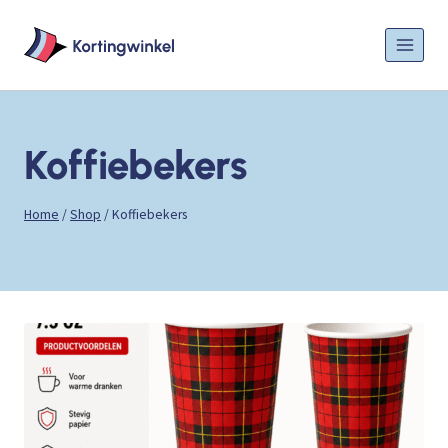
Doorgaan
naar
inhoud
Koffiebekers
Home
/
Shop
/
Koffiebekers