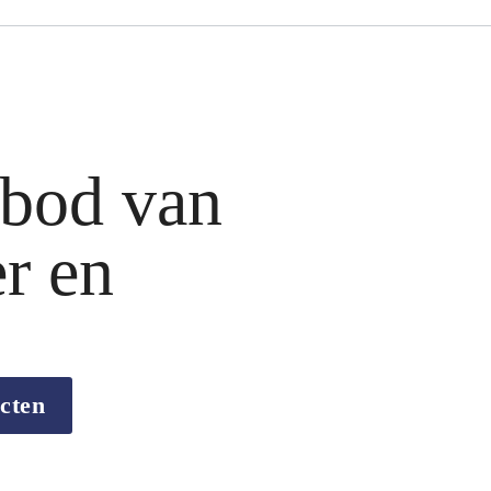
bod van
er en
cten