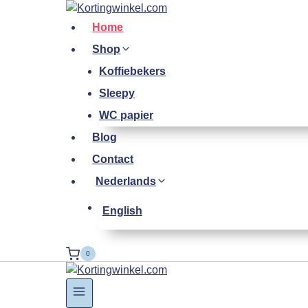
Doorgaan
naar
Home
inhoud
Shop
Koffiebekers
Sleepy
WC papier
Blog
Contact
Nederlands
English
0