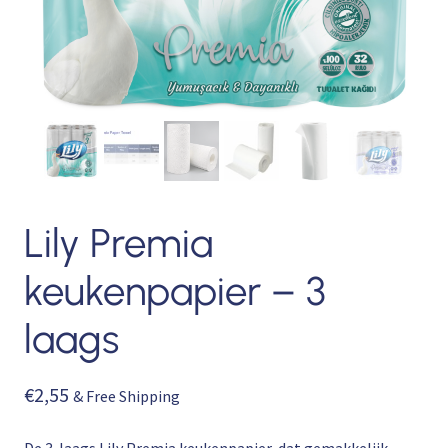
Lily Premia
keukenpapier – 3
laags
€
2,55
& Free Shipping
De 3-laags Lily Premia keukenpapier, dat gemakkelijk