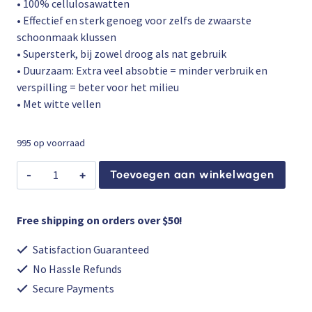
• 100% cellulosawatten
• Effectief en sterk genoeg voor zelfs de zwaarste
schoonmaak klussen
• Supersterk, bij zowel droog als nat gebruik
• Duurzaam: Extra veel absobtie = minder verbruik en
verspilling = beter voor het milieu
• Met witte vellen
995 op voorraad
Lily
Toevoegen aan winkelwagen
Premia
keukenpapier
-
Free shipping on orders over $50!
3
Satisfaction Guaranteed
laags
No Hassle Refunds
aantal
Secure Payments