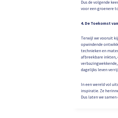
Dus de volgende keer
voor een groenere t
4. De Toekomst va
Terwijl we vooruit k
opwindende ontwikke
technieken en mater
afbreekbare inkten,
verbazingwekkende, 
dagelijks leven verr
In een wereld vol ui
inspiratie. Ze herin
Dus laten we samen 