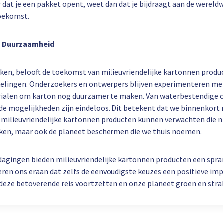
 dat je een pakket opent, weet dan dat je bijdraagt aan de wereld
oekomst.
n Duurzaamheid
ijken, belooft de toekomst van milieuvriendelijke kartonnen prod
lingen. Onderzoekers en ontwerpers blijven experimenteren met
ialen om karton nog duurzamer te maken. Van waterbestendige c
 de mogelijkheden zijn eindeloos. Dit betekent dat we binnenkort
milieuvriendelijke kartonnen producten kunnen verwachten die ni
ijken, maar ook de planeet beschermen die we thuis noemen.
tdagingen bieden milieuvriendelijke kartonnen producten een spr
neren ons eraan dat zelfs de eenvoudigste keuzes een positieve i
deze betoverende reis voortzetten en onze planeet groen en stra