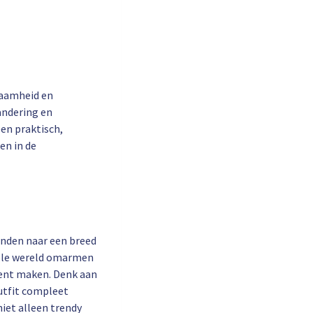
zaamheid en
andering en
een praktisch,
en in de
onden naar een breed
hele wereld omarmen
ment maken. Denk aan
outfit compleet
iet alleen trendy