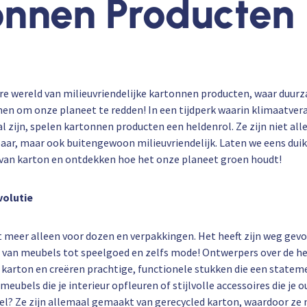
onnen Producten
e wereld van milieuvriendelijke kartonnen producten, waar duur
n om onze planeet te redden! In een tijdperk waarin klimaatver
l zijn, spelen kartonnen producten een heldenrol. Ze zijn niet all
baar, maar ook buitengewoon milieuvriendelijk. Laten we eens duik
van karton en ontdekken hoe het onze planeet groen houdt!
volutie
et meer alleen voor dozen en verpakkingen. Het heeft zijn weg gev
, van meubels tot speelgoed en zelfs mode! Ontwerpers over de 
n karton en creëren prachtige, functionele stukken die een state
eubels die je interieur opfleuren of stijlvolle accessoires die je 
l? Ze zijn allemaal gemaakt van gerecycled karton, waardoor ze n