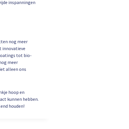
wijde inspanningen
ucten nog meer
 innovatieve
oatings tot bio-
 nog meer
et alleen ons
ankje hoop en
mpact kunnen hebben.
lend houden!