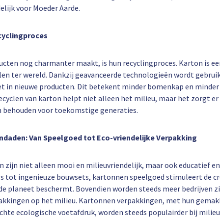
delijk voor Moeder Aarde.
cyclingproces
cten nog charmanter maakt, is hun recyclingproces. Karton is ee
len ter wereld. Dankzij geavanceerde technologieën wordt gebrui
t in nieuwe producten. Dit betekent minder bomenkap en minder 
ecyclen van karton helpt niet alleen het milieu, maar het zorgt er
 behouden voor toekomstige generaties.
ndaden: Van Speelgoed tot Eco-vriendelijke Verpakking
zijn niet alleen mooi en milieuvriendelijk, maar ook educatief en
ls tot ingenieuze bouwsets, kartonnen speelgoed stimuleert de cre
 de planeet beschermt. Bovendien worden steeds meer bedrijven z
akkingen op het milieu. Kartonnen verpakkingen, met hun gemakk
ichte ecologische voetafdruk, worden steeds populairder bij mili